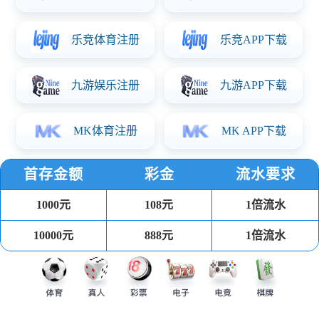
首页
体育动态
正文
随着F1 2026赛季的临近，关于费尔南多·阿隆索即将退役的
讨论再度升温。这位两届世界冠军在2024年与阿斯顿·马丁车
队续约至2026年，明确表示那将是其传奇生涯的终点。而届
时，他将以45岁的高龄向史上最老车手冠军纪录发起冲击
——这一纪录目前由迈克尔·舒马赫在43岁时创造。阿隆索是
否能在退役前超越舒马赫，成为F1历史上最年长的分站冠
军，已成为围场内最引人入胜的话题。