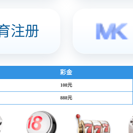
存储隔离
踪、风险溯
新手上路 · 常见问题流程解答
赛事，常见使用疑问一次解答，助你快速上手 开云网页版页面登录 
号、验证码与登录密码即可完成注册。注册成功后，即可开启完整体