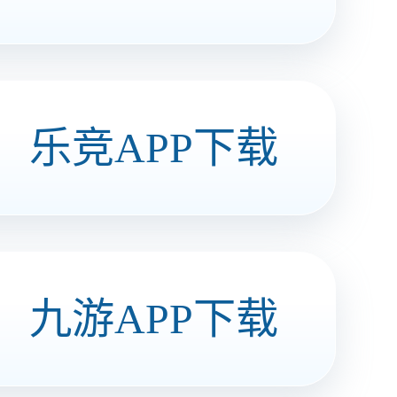
体系
级安全网。
护
异常流量识
定性保障
计
、行为追