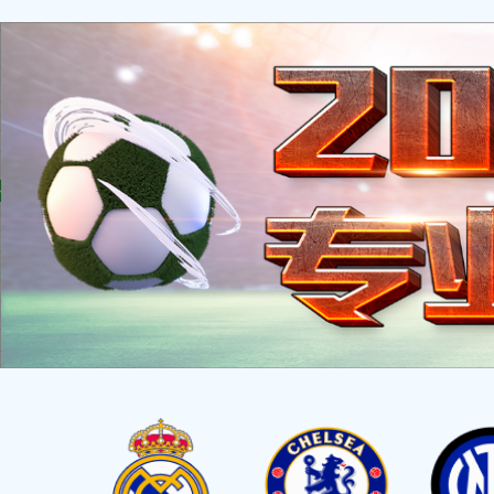
开云网
连接你的赛事视野，打造