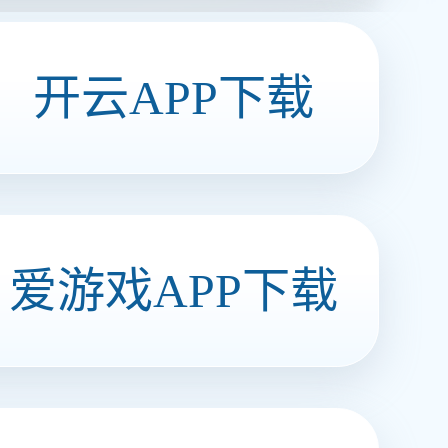
防劫持、防屏蔽，保障平台访
同步与内容
问安全性和数据一致性。
。
区域的活跃趋势。