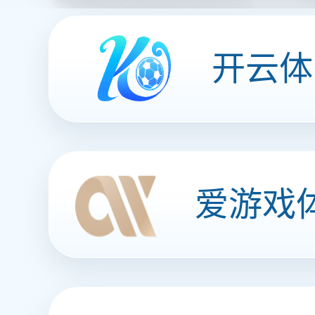
播与智能提醒，为用户带来高效、流畅的体验。
依托开云网页版页