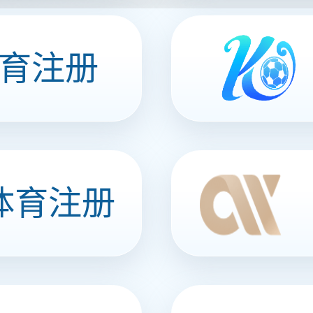
数据查询、直播内容与资讯提
问限制，保障数据
醒，助您快速掌握赛场动向。
加载更顺畅
平台信号热力地图概览
面登录的数据分布模型，模拟全球用户访问密度，直观展现不同