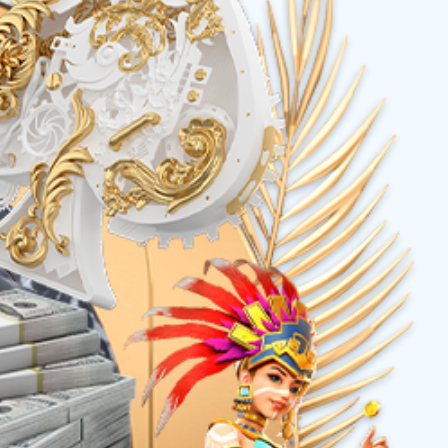
于成为全球领先的开云网页版页面