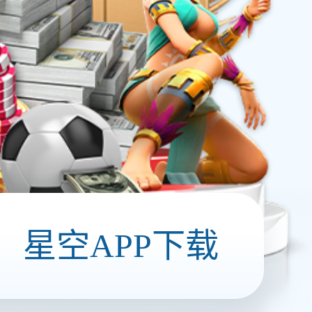
具
安全登录器
Mac 与
采用轻量化架构与加密访问机
，帮助用户稳
制，适配多种设备系统，有效
轻松绕过访