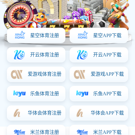
多元业务 · 稳健扩张
开云网页版页面登录 深耕体育数据与互动内容服务，产品体系涵
盖赛事直播、移动端内容分发、社区互动与本地化运营。平台覆
盖多个语种与终端系统，用户规模持续增长。
核心系统采用模块化架构及高并发优化机制，在各类赛事高峰期
亦能保持稳定流畅响应，确保每一位用户都能获得快速、顺畅的
操作体验。