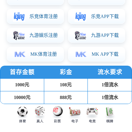
首页
体育动态
正文
NBA总决赛激战正酣之际，一则场外消息却让球迷们捏了一
把冷汗——由于前总统特朗普计划空降比赛城市参加集会，
原定在球馆外举行的球迷狂欢派对被迫取消，现场安检级别
骤升至“如临大敌”级别。这一突发状况不仅打乱了联盟的赛
程安排，更让本就火药味十足的总决赛蒙上了一层政治阴
影。