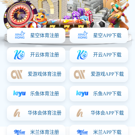
下载APP
特朗普搅局NBA总决赛 球迷派对取消
安检如临大敌
2026-06-09 15:02
阅读 37 次