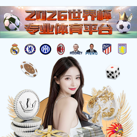
注册入口
开云网页版页面登录
· 体育
观看更便捷
连接你的赛事视野，打造球迷专属的数字主场。
开云网页
版页面登录网页版
提供多终端支持、高清视频、 实时比分
与赛事推荐，让你随时随地畅享体育内容。
网页端入口