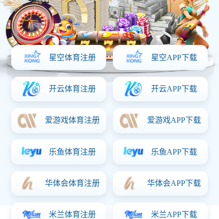
下载APP
布伦森总决赛首秀贡献30分 队史第二
仅次于威利斯-里德
2026-06-05 19:42
阅读 68 次